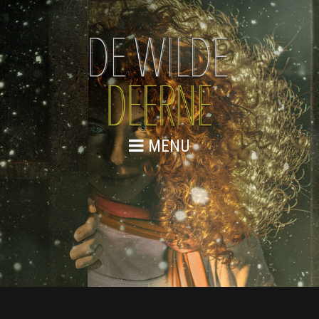
MENU
MEDIA
Het is tijd het verhaal van het Zwolse wolfsmeisje te
vertellen.