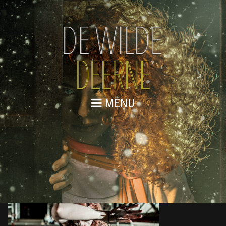
MENU
DE WILDE DEERNE – REPETITIES
WEB 58