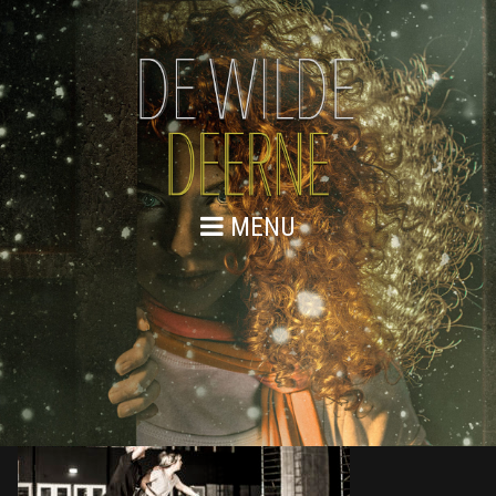
MENU
DE WILDE DEERNE – REPETITIES
WEB 74