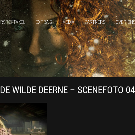
ERSPEKTAKEL
EXTRA’S
MEDIA
PARTNERS
OVER ON
DE WILDE DEERNE – SCENEFOTO 0