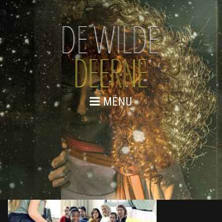
MENU
876A8701