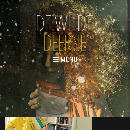
MENU
876A8814