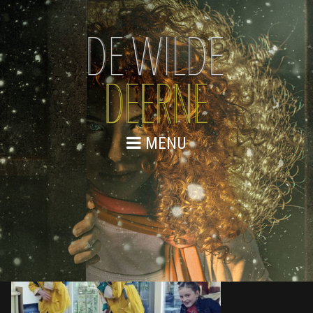
MENU
876A9043