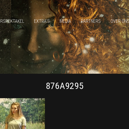
ERSPEKTAKEL
EXTRA’S
MEDIA
PARTNERS
OVER ON
876A9295