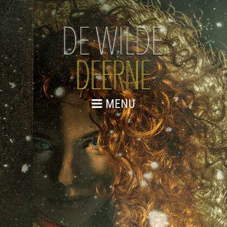
MENU
VRIJWILLIGERS
Wil jij ook een bijdrage leveren aan dit unieke
theaterspektakel?
Dat kan op vele manieren denk aan onder andere spel,
decor, kleding, techniek, publieksbegeleiding en catering.