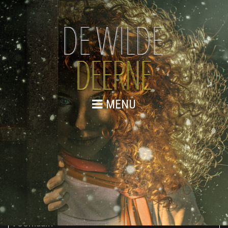
MENU
NIEUWSBRIEF
Ja, ik blijf graag op de hoogte en ontvang de
maandelijkse nieuwsbrief.
Voornaam: