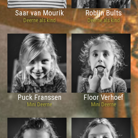
Saar van Mourik
Robijn Bults
Deerne als kind
Deerne als kind
Puck Franssen
Floor Verhoef
Mini Deerne
Mini Deerne