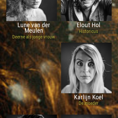
Lune van der
Elout Hol
Meulen
Historicus
Deerne als jonge vrouw
Karlijn Koel
De moeder