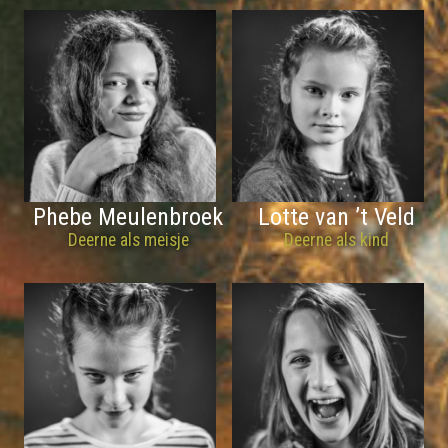
Phebe Meulenbroek
Lotte van ’t Veld
Deerne als meisje
Deerne als kind