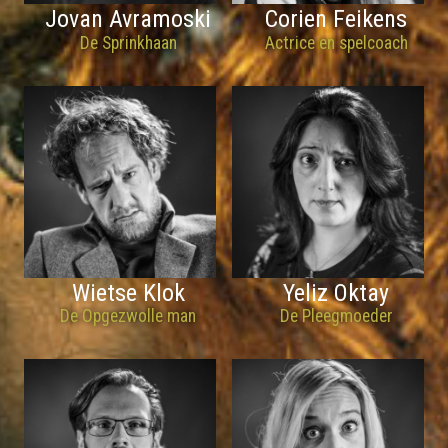
Jovan Avramoski
Corien Feikens
De Sprinkhaan
Actrice en spelcoach
Wietse Klok
Yeliz Oktay
De Opgezwolle man
De Pleegmoeder