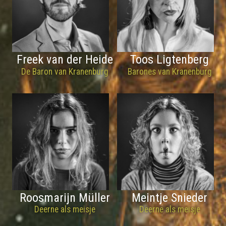
Freek van der Heide
Toos Ligtenberg
De Baron van Kranenburg
Barones van Kranenburg
Roosmarijn Müller
Meintje Snieder
Deerne als meisje
Deerne als meisje