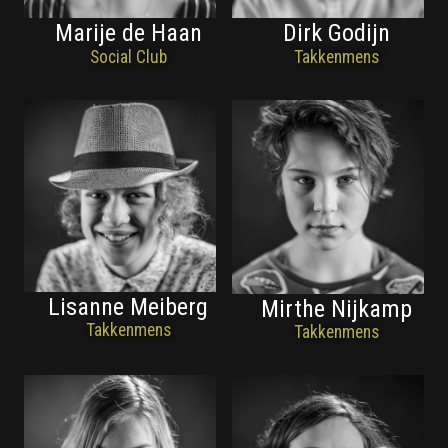
Marije de Haan
Dirk Godijn
Social Club
Takkenmens
Lisanne Meiberg
Mirthe Nijkamp
Takkenmens
Takkenmens