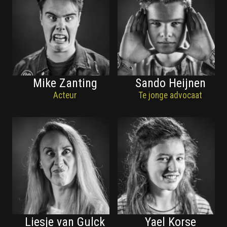
Mike Zanting
Sando Heijnen
Acteur
Te jonge advocaat
Liesje van Gulck
Yael Korse