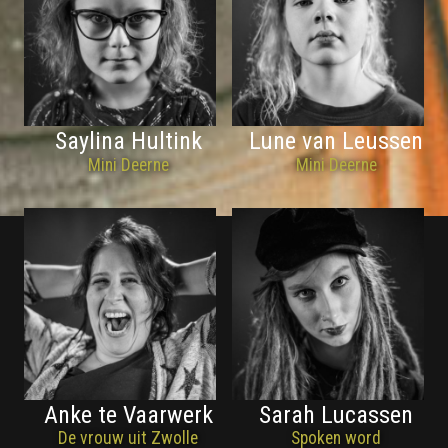
Saylina Hultink
Lune van Leussen
Mini Deerne
Mini Deerne
Anke te Vaarwerk
Sarah Lucassen
De vrouw uit Zwolle
Spoken word